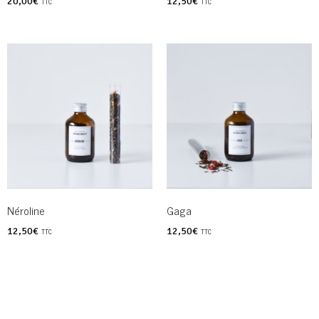
20,00
€
12,50
€
TTC
TTC
Néroline
Gaga
12,50
€
12,50
€
TTC
TTC