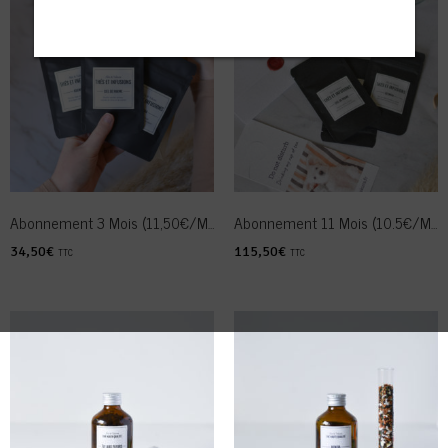
Abonnement 3 Mois (11,50€/mois)
Abonnement 11 Mois (10.5€/mois)
34,50
€
115,50
€
TTC
TTC