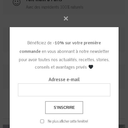
Avec des ingrédients 100% naturels
×
Paiement sécurisé
Bénéficiez de
-10% sur votre première
Visa, Mastercard, Paypal...
en vous abonnant à notre newsletter
commande
pour avoir toutes nos actualités, recettes, stories,
conseils et avantages privés
Livraison rapide
Adresse e-mail
Colissimo, Mondial Relay
Nos Best Sellers
Ne plus afficher cette fenêtre!