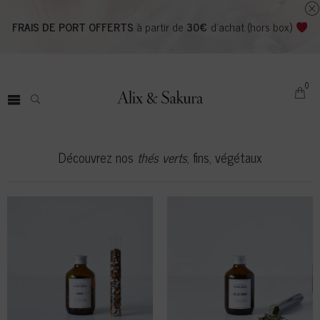
NAVIGATION
FRAIS DE PORT OFFERTS
à partir de
30€
d'achat (hors box)
BOX
0
THÉS
Nos mélanges
Nos thés nature
Découvrez nos
thés verts
, fins, végétaux
COFFRETS
NOUS
BLOG
COMPTE
S'IDENTIFIER